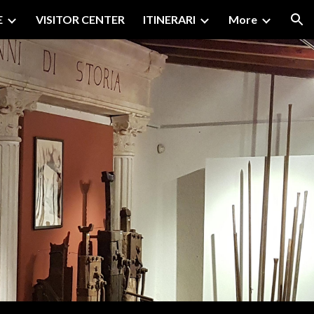
E
VISITOR CENTER
ITINERARI
More
ion