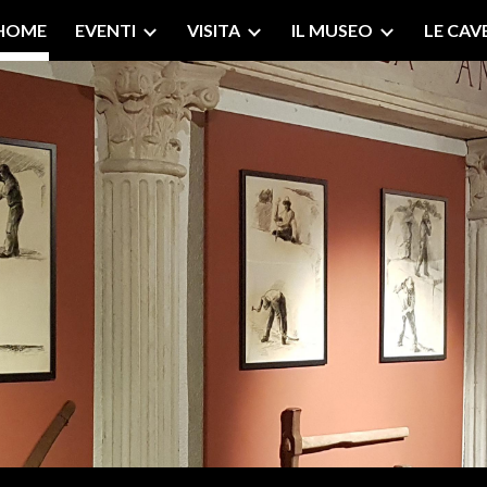
HOME
EVENTI
VISITA
IL MUSEO
LE CAV
ip to main content
Skip to navigat