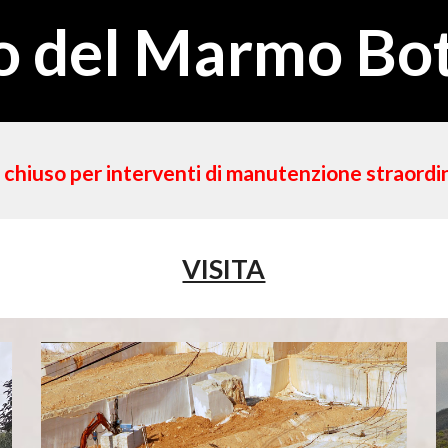
 del Marmo Bot
iuso per interventi di manutenzione straordina
VISITA