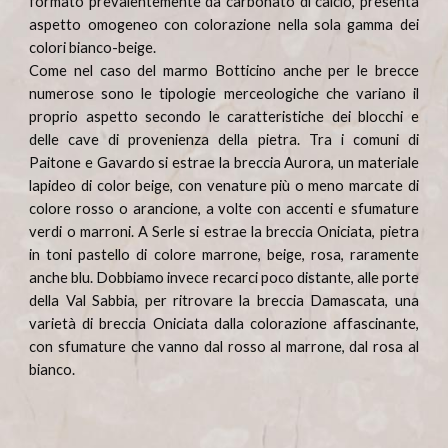
formato prevalentemente da carbonato di calcio, presenta
aspetto omogeneo con colorazione nella sola gamma dei
colori bianco-beige.
Come nel caso del marmo Botticino anche per le brecce
numerose sono le tipologie merceologiche che variano il
proprio aspetto secondo le caratteristiche dei blocchi e
delle cave di provenienza della pietra. Tra i comuni di
Paitone e Gavardo si estrae la
breccia Aurora,
un materiale
lapideo di color beige, con venature più o meno marcate di
colore rosso o arancione, a volte con accenti e sfumature
verdi o marroni. A Serle si estra
e la breccia Oniciata,
pietra
in toni pastello di colore marrone, beige, rosa, raramente
anche blu. Dobbiamo invece recarci poco distante, alle porte
della Val Sabbia, per ritrovare la
breccia Damascata,
una
varietà di breccia Oniciata dalla colorazione affascinante,
con sfumature che vanno dal rosso al marrone, dal rosa al
bianco.